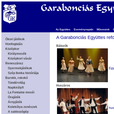
Az Együttes
Eseménynaptár
Műsoraink
A Garabonciás Együttes ref
Bálozók
Egy
Huszáros
hus