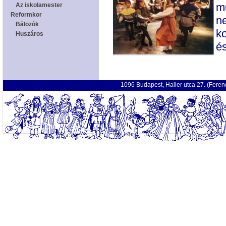
mu
n
k
és
1096 Budapest, Haller utca 27. (Fere