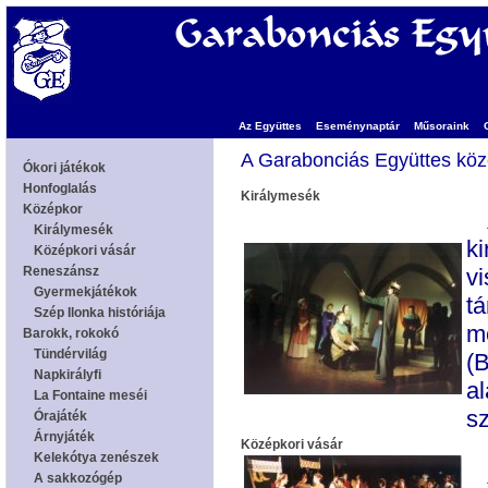
Az Együttes
Eseménynaptár
Műsoraink
A Garabonciás Együttes köz
Királymesék
ki
vi
tá
m
(B
a
sz
Középkori vásár